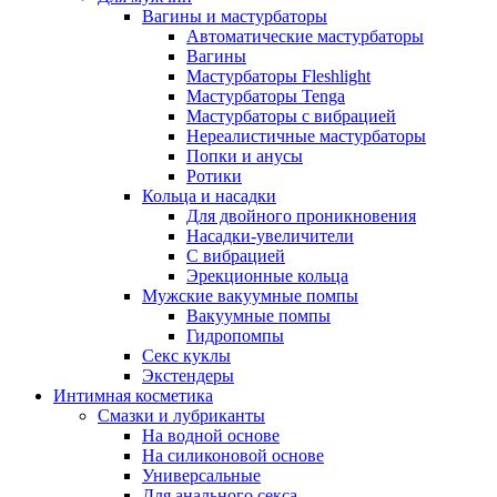
Вагины и мастурбаторы
Автоматические мастурбаторы
Вагины
Мастурбаторы Fleshlight
Мастурбаторы Tenga
Мастурбаторы с вибрацией
Нереалистичные мастурбаторы
Попки и анусы
Ротики
Кольца и насадки
Для двойного проникновения
Насадки-увеличители
С вибрацией
Эрекционные кольца
Мужские вакуумные помпы
Вакуумные помпы
Гидропомпы
Секс куклы
Экстендеры
Интимная косметика
Смазки и лубриканты
На водной основе
На силиконовой основе
Универсальные
Для анального секса