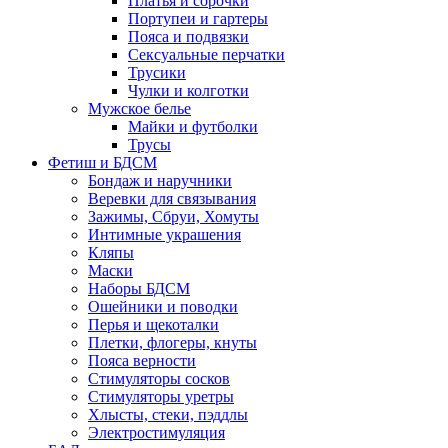
Платья и сорочки
Портупеи и гартеры
Пояса и подвязки
Сексуальные перчатки
Трусики
Чулки и колготки
Мужское белье
Майки и футболки
Трусы
Фетиш и БДСМ
Бондаж и наручники
Веревки для связывания
Зажимы, Сбруи, Хомуты
Интимные украшения
Кляпы
Маски
Наборы БДСМ
Ошейники и поводки
Перья и щекоталки
Плетки, флогеры, кнуты
Пояса верности
Стимуляторы сосков
Стимуляторы уретры
Хлысты, стеки, пэддлы
Электростимуляция